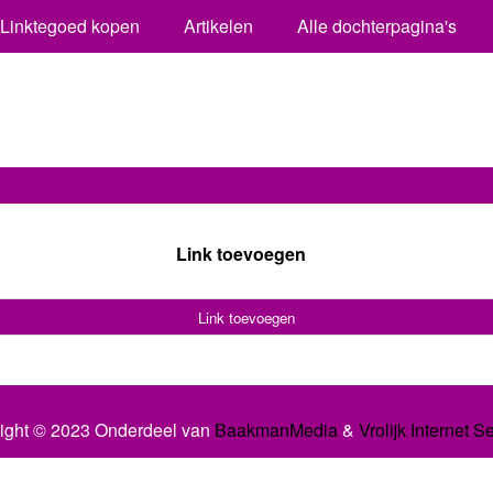
Linktegoed kopen
Artikelen
Alle dochterpagina's
Link toevoegen
Link toevoegen
ight © 2023 Onderdeel van
BaakmanMedia
&
Vrolijk Internet S