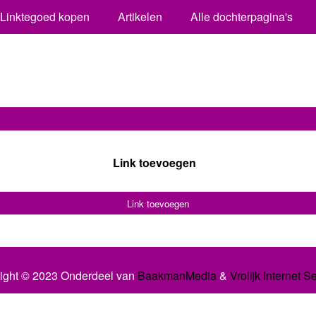
Linktegoed kopen
Artikelen
Alle dochterpagina's
Link toevoegen
Link toevoegen
ight © 2023 Onderdeel van
BaakmanMedia
&
Vrolijk Internet S